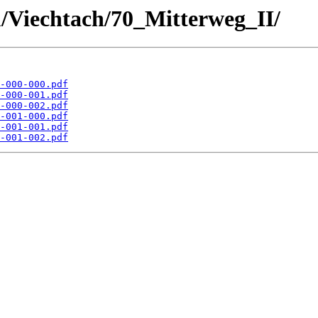
au/Viechtach/70_Mitterweg_II/
-000-000.pdf
-000-001.pdf
-000-002.pdf
-001-000.pdf
-001-001.pdf
-001-002.pdf