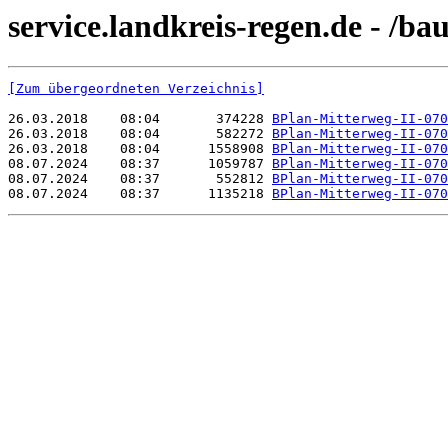
service.landkreis-regen.de - /b
[Zum übergeordneten Verzeichnis]
26.03.2018    08:04       374228 
BPlan-Mitterweg-II-070
26.03.2018    08:04       582272 
BPlan-Mitterweg-II-070
26.03.2018    08:04      1558908 
BPlan-Mitterweg-II-070
08.07.2024    08:37      1059787 
BPlan-Mitterweg-II-070
08.07.2024    08:37       552812 
BPlan-Mitterweg-II-070
08.07.2024    08:37      1135218 
BPlan-Mitterweg-II-070