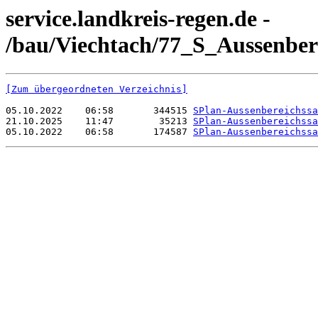
service.landkreis-regen.de -
/bau/Viechtach/77_S_Aussenber
[Zum übergeordneten Verzeichnis]
05.10.2022    06:58       344515 
SPlan-Aussenbereichssa
21.10.2025    11:47        35213 
SPlan-Aussenbereichssa
05.10.2022    06:58       174587 
SPlan-Aussenbereichssa