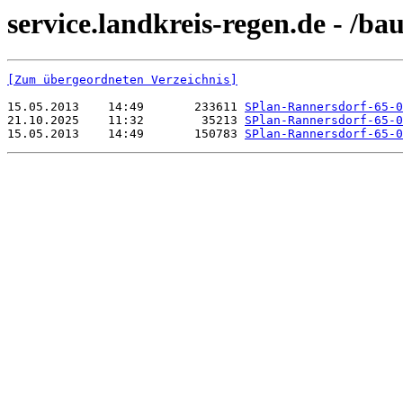
service.landkreis-regen.de - /b
[Zum übergeordneten Verzeichnis]
15.05.2013    14:49       233611 
SPlan-Rannersdorf-65-0
21.10.2025    11:32        35213 
SPlan-Rannersdorf-65-0
15.05.2013    14:49       150783 
SPlan-Rannersdorf-65-0