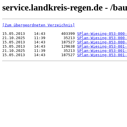
service.landkreis-regen.de - /b
[Zum übergeordneten Verzeichnis]
15.05.2013    14:43       403399 
SPlan-Wiesing-053-000-
21.10.2025    11:39        35213 
SPlan-Wiesing-053-000-
15.05.2013    14:43       187527 
SPlan-Wiesing-053-000-
15.05.2013    14:43       129638 
SPlan-Wiesing-053-001-
21.10.2025    11:39        35213 
SPlan-Wiesing-053-001-
15.05.2013    14:43       187527 
SPlan-Wiesing-053-001-